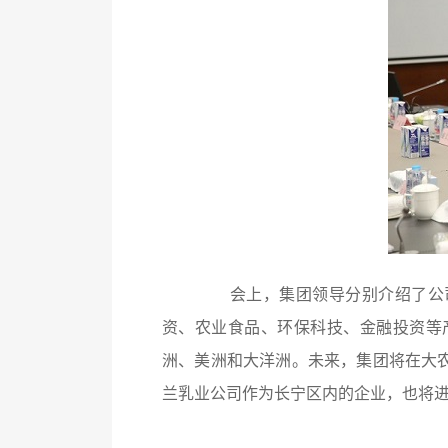
会上，集团领导分别介绍了公
资、农业食品、环保科技、金融投资等
洲、美洲和大洋洲。未来，集团将在大
兰乳业公司作为长宁区内的企业，也将