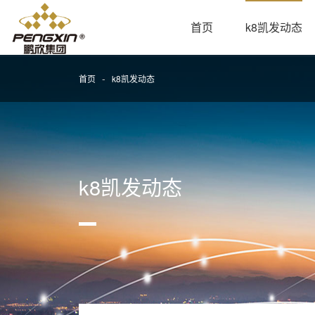
首页
k8凯发动态
首页
k8凯发动态
k8凯发动态