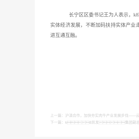
长宁区区委书记王为人表示，k8
实体经济发展，不断加码扶持实体产业
进互通互融。
上一篇：沪滇合作，加快夯实肉牛产业发展步伐——云
下一篇：k8凯发集团副