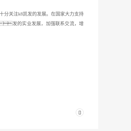
分关注k8凯发的发展。在国家大力支持
发的实业发展，加强联系交流，增