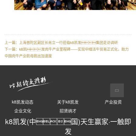
上一篇：上海普陀区副区长肖立一行莅临k8凯发集团走访调研
下一篇：k8凯发肉牛产业里程碑——实现中缅活牛贸易正式化，助力
中国肉牛产业航母跑出加速度
k8凯发动态
关于k8凯发
产业投资
企业文化
招贤纳才
k8凯发(中国)天生赢家·一触即
发