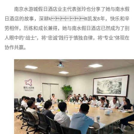
南京水游城假日酒店业主代表张玲也分享了她与南水假
日酒店的故事，深耕k8凯发8年，快乐和辛
劳相伴，历练和成长兼得，她与南水假日酒店已然成为了别
人眼中的“战士”，将“忠诚”践行于慎独自律，将“专业”体现在
协作共赢。