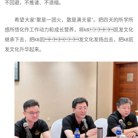
不回避，不推诿、不退缩。
希望大家“聚是一团火，散是满天星”。把四天的所学所
感所悟化作工作动力和成长营养，将k8凯发文化
继承下去，把k8凯发文化发扬出去，把k8凯
发文化升华起来。