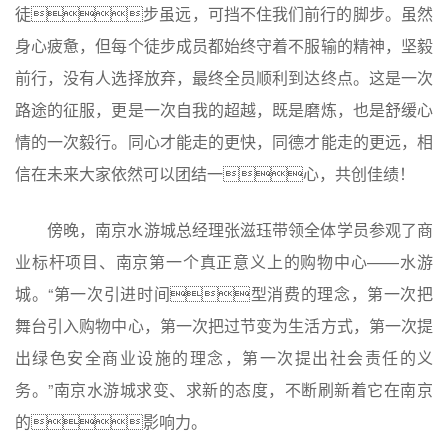
徒步虽远，可挡不住我们前行的脚步。虽然
身心疲惫，但每个徒步成员都始终守着不服输的精神，坚毅
前行，没有人选择放弃，最终全员顺利到达终点。这是一次
路途的征服，更是一次自我的超越，既是磨炼，也是舒缓心
情的一次毅行。同心才能走的更快，同德才能走的更远，相
信在未来大家依然可以团结一心，共创佳绩！
傍晚，南京水游城总经理张滋珏带领全体学员参观了商
业标杆项目、南京第一个真正意义上的购物中心——水游
城。“第一次引进时间型消费的理念，第一次把
舞台引入购物中心，第一次把过节变为生活方式，第一次提
出绿色安全商业设施的理念，第一次提出社会责任的义
务。”南京水游城求变、求新的态度，不断刷新着它在南京
的影响力。